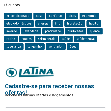
Etiquetas
ar-condicionado
casa
conforto
dicas
economia
eletrodomésticos
energia
frio
hidratação
hábito
inverno
lavanderia
praticidade
purificador
quente
rotina
roupas
saisminerais
saúde
saúdemental
segurança
tanquinho
ventilador
água
Cadastre-se para receber nossas
ofertas!
Receba as últimas ofertas e lançamentos.