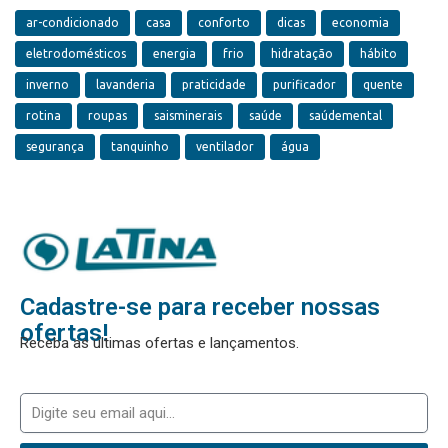
ar-condicionado
casa
conforto
dicas
economia
eletrodomésticos
energia
frio
hidratação
hábito
inverno
lavanderia
praticidade
purificador
quente
rotina
roupas
saisminerais
saúde
saúdemental
segurança
tanquinho
ventilador
água
Cadastre-se para receber nossas
ofertas!
Receba as últimas ofertas e lançamentos.