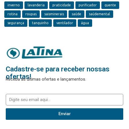
inverno
lavanderia
praticidade
purificador
quente
rotina
roupas
saisminerais
saúde
saúdemental
segurança
tanquinho
ventilador
água
Cadastre-se para receber nossas
ofertas!
Receba as últimas ofertas e lançamentos.
Enviar