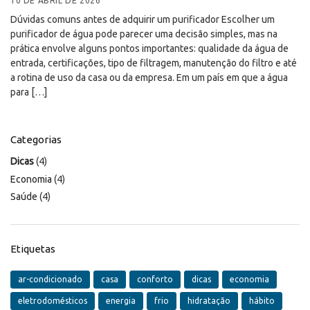
10 DE ABRIL DE 2026
Dúvidas comuns antes de adquirir um purificador Escolher um
purificador de água pode parecer uma decisão simples, mas na
prática envolve alguns pontos importantes: qualidade da água de
entrada, certificações, tipo de filtragem, manutenção do filtro e até
a rotina de uso da casa ou da empresa. Em um país em que a água
para […]
Categorias
Dicas
(4)
Economia
(4)
Saúde
(4)
Etiquetas
ar-condicionado
casa
conforto
dicas
economia
eletrodomésticos
energia
frio
hidratação
hábito