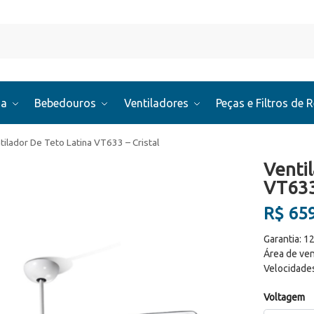
Pesquis
ua
Bebedouros
Ventiladores
Peças e Filtros de 
tilador De Teto Latina VT633 – Cristal
Venti
VT633 
R$
659
Garantia: 1
Área de ven
Velocidades
Voltagem