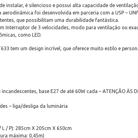
de instalar, é silencioso e possui alta capacidade de ventilação
Sua aerodinâmica foi desenvolvida em parceria com a USP – 
stentes, que possibilitam uma durabilidade fantástica.
com Interruptor de 3 velocidades, modo para ventilação ou ex
nômicas, como LED.
633 tem um design incrível, que oferece muito estilo e person
 ou incandescentes, base E27 de até 60W cada – ATENÇÃO 
des – liga/desliga da luminária
 L / P): 285cm X 205cm X 650cm
tura máxima: 0,45m)