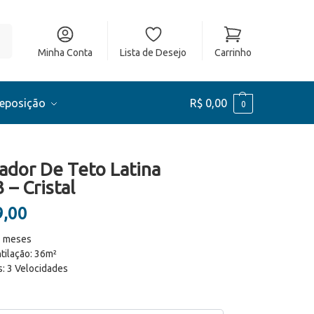
ar
Minha Conta
Lista de Desejo
Carrinho
Reposição
R$
0,00
0
lador De Teto Latina
– Cristal
,00
2 meses
tilação: 36m²
: 3 Velocidades