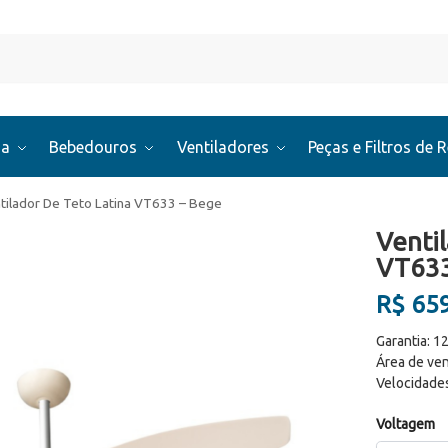
Pesquis
ua
Bebedouros
Ventiladores
Peças e Filtros de 
tilador De Teto Latina VT633 – Bege
Venti
VT633
R$
659
Garantia: 1
Área de ven
Velocidades
Voltagem