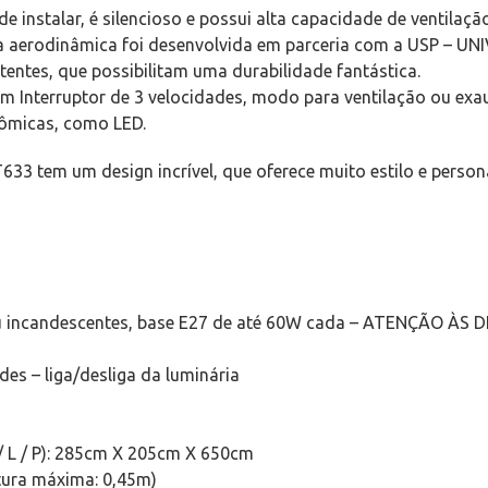
de instalar, é silencioso e possui alta capacidade de ventilação
Sua aerodinâmica foi desenvolvida em parceria com a USP – 
stentes, que possibilitam uma durabilidade fantástica.
com Interruptor de 3 velocidades, modo para ventilação ou ex
nômicas, como LED.
633 tem um design incrível, que oferece muito estilo e person
 ou incandescentes, base E27 de até 60W cada – ATENÇÃO 
des – liga/desliga da luminária
 L / P): 285cm X 205cm X 650cm
tura máxima: 0,45m)