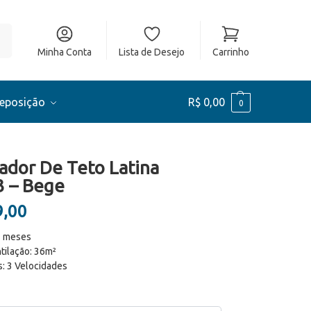
ar
Minha Conta
Lista de Desejo
Carrinho
Reposição
R$
0,00
0
lador De Teto Latina
 – Bege
,00
2 meses
tilação: 36m²
: 3 Velocidades