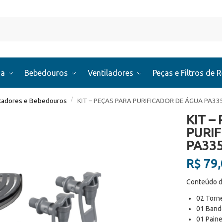
Pesquis
ua
Bebedouros
Ventiladores
Peças e Filtros de 
/
icadores e Bebedouros
KIT – PEÇAS PARA PURIFICADOR DE ÁGUA PA33
KIT –
PURI
PA33
R$
79,
Conteúdo d
02 Torn
01 Band
01 Paine