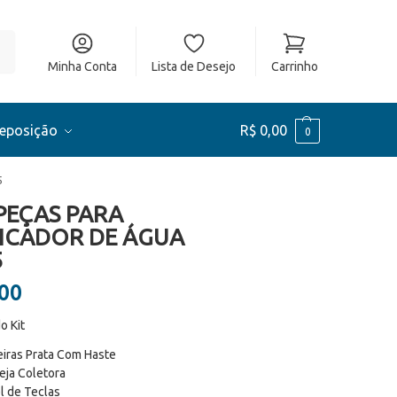
ar
Minha Conta
Lista de Desejo
Carrinho
Reposição
R$
0,00
0
5
 PEÇAS PARA
FICADOR DE ÁGUA
5
00
o Kit
eiras Prata Com Haste
eja Coletora
l de Teclas