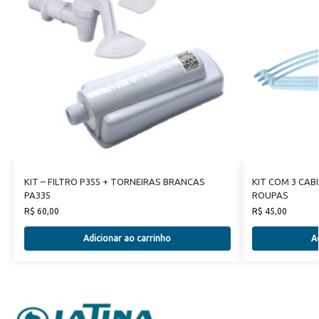
KIT – FILTRO P355 + TORNEIRAS BRANCAS
KIT COM 3 CAB
PA335
ROUPAS
R$
60,00
R$
45,00
Adicionar ao carrinho
A