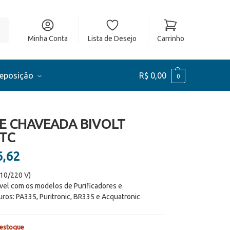
ar
Minha Conta
Lista de Desejo
Carrinho
Reposição
R$
0,00
0
E CHAVEADA BIVOLT
NTC
,62
110/220 V)
vel com os modelos de Purificadores e
ros: PA335, Puritronic, BR335 e Acquatronic
 estoque