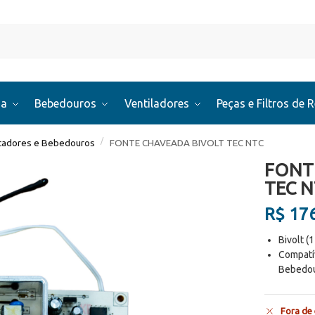
Pesquis
ua
Bebedouros
Ventiladores
Peças e Filtros de 
/
icadores e Bebedouros
FONTE CHAVEADA BIVOLT TEC NTC
FONT
TEC 
R$
176
Bivolt (
Compatí
Bebedou
Fora de