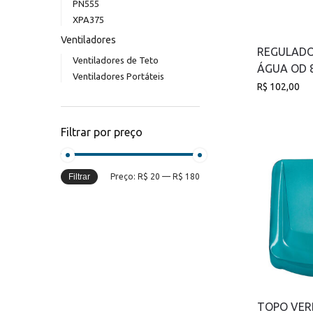
PN555
XPA375
Ventiladores
REGULADO
Ventiladores de Teto
ÁGUA OD
Ventiladores Portáteis
R$
102,00
Filtrar por preço
Filtrar
Preço:
R$ 20
—
R$ 180
TOPO VER